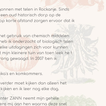
onnen met telen in Rockanje. Sinds
e, een oud historisch dorp op de
d op korte afstand zorgen ervoor dat ik
, het gebruik van chemisch middelen
 heb ik onderzocht of biologisch telen
 welke uitdagingen zich voor kunnen
mijn kleinere tuin van toen leek he t
rong gewaagd. In 2007 ben ik
rika’s en komkommers.
e verder moet kijken dan alleen het
kijken en ik leer nog elke dag.
enter ZANN neemt mijn gehele
ens mij aan hen waarna deze snel