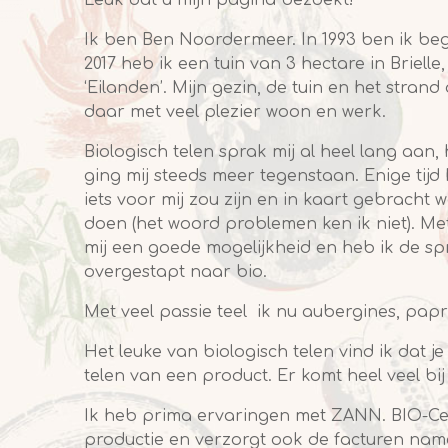
Leuk dat u mijn pagina bezoekt!
Ik ben Ben Noordermeer. In 1993 ben ik beg
2017 heb ik een tuin van 3 hectare in Briell
‘Eilanden’. Mijn gezin, de tuin en het stran
daar met veel plezier woon en werk.
Biologisch telen sprak mij al heel lang aan
ging mij steeds meer tegenstaan. Enige tijd
iets voor mij zou zijn en in kaart gebracht
doen (het woord problemen ken ik niet). Met 
mij een goede mogelijkheid en heb ik de sp
overgestapt naar bio.
Met veel passie teel ik nu aubergines, pap
Het leuke van biologisch telen vind ik dat j
telen van een product. Er komt heel veel bij 
Ik heb prima ervaringen met ZANN. BIO-C
productie en verzorgt ook de facturen nam